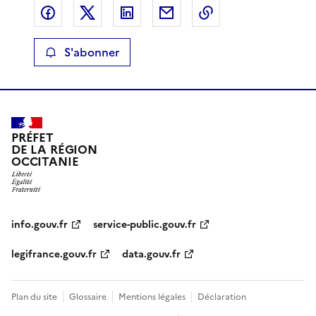
Partager sur Facebook
Partager sur X
Partager sur LinkedIn
Partager par email
Copier le lien de 
S'abonner
PRÉFET
DE LA RÉGION
OCCITANIE
info.gouv.fr
service-public.gouv.fr
legifrance.gouv.fr
data.gouv.fr
Plan du site
Glossaire
Mentions légales
Déclaration