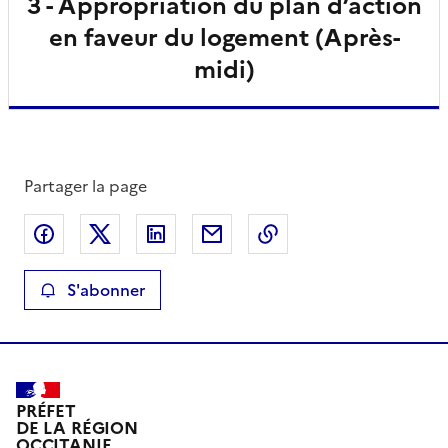
3 - Appropriation du plan d’action
en faveur du logement (Après-
midi)
Partager la page
Partager sur Facebook
Partager sur X
Partager sur LinkedIn
Partager par email
Copier le lien de la 
S'abonner
PRÉFET
DE LA RÉGION
OCCITANIE