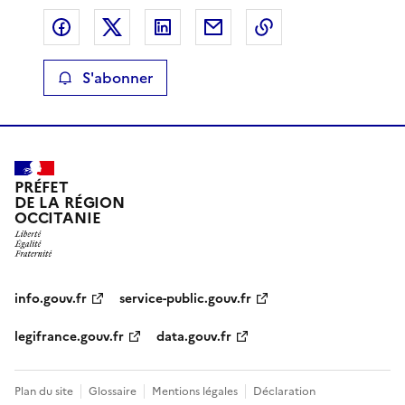
Partager sur Facebook
Partager sur X
Partager sur LinkedIn
Partager par email
Copier le lien de 
S'abonner
PRÉFET
DE LA RÉGION
OCCITANIE
info.gouv.fr
service-public.gouv.fr
legifrance.gouv.fr
data.gouv.fr
Plan du site
Glossaire
Mentions légales
Déclaration