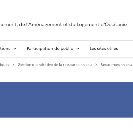
onnement, de l’Aménagement et du Logement d’Occitanie
tions
Participation du public
Les sites utiles
tiques
Gestion quantitative de la ressource en eau
Ressources en eau