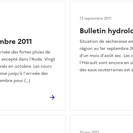
12 septembre 2011
Bulletin hydro
mbre 2011
Situation de sécheresse e
région au 1er septembre 20
ivée des fortes pluies de
d'un mois d'août sec. Les 
e excepté dans l'Aude. Vingt
l'Hérault sont encore en s
rosés en octobre. Les cours
des eaux souterraines est s
se jusqu'à l'arrivée des
vembre pour (…)
10 mai 2011