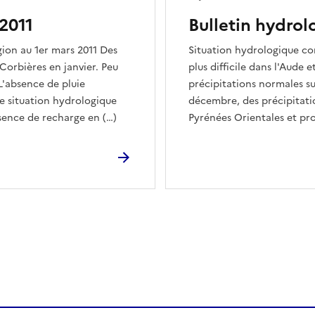
2011
Bulletin hydrol
gion au 1er mars 2011 Des
Situation hydrologique con
 Corbières en janvier. Peu
plus difficile dans l'Aude 
 L'absence de pluie
précipitations normales sur
ne situation hydrologique
décembre, des précipitatio
sence de recharge en (…)
Pyrénées Orientales et pro
ien de la page dans le presse-papier