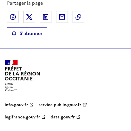
Partager la page
Partager sur Facebook
Partager sur X
Partager sur LinkedIn
Partager par email
Copier le lien de la 
S'abonner
PRÉFET
DE LA RÉGION
OCCITANIE
info.gouv.fr
service-public.gouv.fr
legifrance.gouv.fr
data.gouv.fr