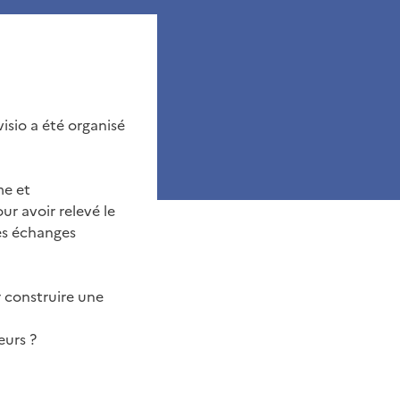
isio a été organisé
me et
r avoir relevé le
des échanges
r construire une
eurs ?