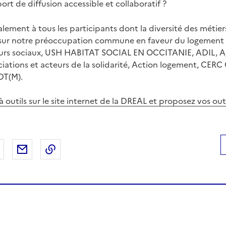
rt de diffusion accessible et collaboratif ?
lement à tous les participants dont la diversité des métier
sur notre préoccupation commune en faveur du logement et
illeurs sociaux, USH HABITAT SOCIAL EN OCCITANIE, ADIL, 
ations et acteurs de la solidarité, Action logement, CERC O
DT(M).
à outils sur le site internet de la DREAL et proposez vos outi
 Facebook
er sur X
Partager sur LinkedIn
Partager par email
Copier le lien de la page dans le presse-pap