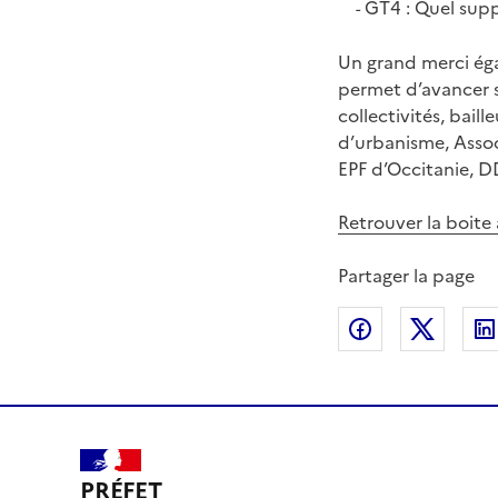
GT4 : Quel suppo
-
Un grand merci éga
permet d’avancer 
collectivités, ba
d’urbanisme, Associ
EPF d’Occitanie, D
Retrouver la boite 
Partager la page
Partager sur
Partag
PRÉFET