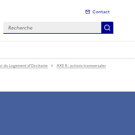
Contact
Recherche
Recherch
eur du Logement d’Occitanie
AXE 6 : actions transversales