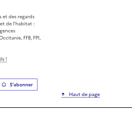
s et des regards
 de l’habitat :
Agences
ccitanie, FFB, FPI,
ls !
S'abonner
ier
Haut de page