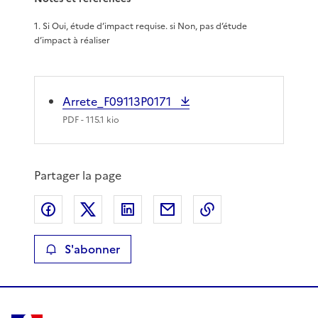
1
.
Si Oui, étude d’impact requise. si Non, pas d’étude
d’impact à réaliser
Arrete_F09113P0171
PDF
- 115.1 kio
Partager la page
Partager sur Facebook
Partager sur X
Partager sur LinkedIn
Partager par email
Copier le lien de 
S'abonner