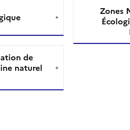
Zones N
gique
Écologi
ation de
ine naturel
ien de la page dans le presse-papier