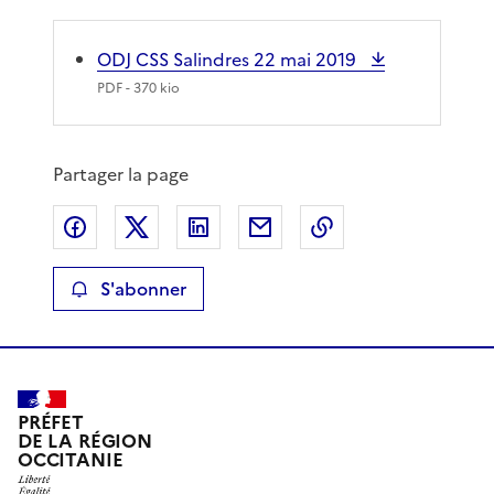
ODJ CSS Salindres 22 mai 2019
PDF
- 370 kio
Partager la page
Partager sur Facebook
Partager sur X
Partager sur LinkedIn
Partager par email
Copier le lien de 
S'abonner
PRÉFET
DE LA RÉGION
OCCITANIE