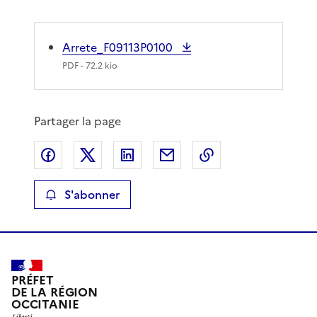
Arrete_F09113P0100
PDF
- 72.2 kio
Partager la page
Partager sur Facebook
Partager sur X
Partager sur LinkedIn
Partager par email
Copier le lien de 
S'abonner
PRÉFET
DE LA RÉGION
OCCITANIE