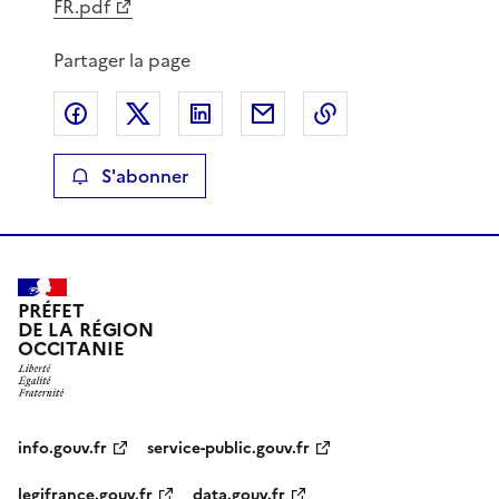
FR.pdf
Partager la page
Partager sur Facebook
Partager sur X
Partager sur LinkedIn
Partager par email
Copier le lien de 
S'abonner
PRÉFET
DE LA RÉGION
OCCITANIE
info.gouv.fr
service-public.gouv.fr
legifrance.gouv.fr
data.gouv.fr