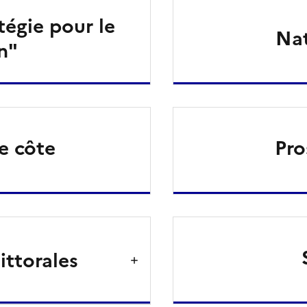
tégie pour le
Nat
n"
de côte
Pro
ittorales