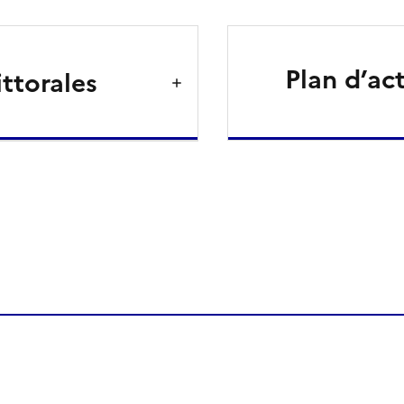
Plan d’ac
ittorales
ien de la page dans le presse-papier