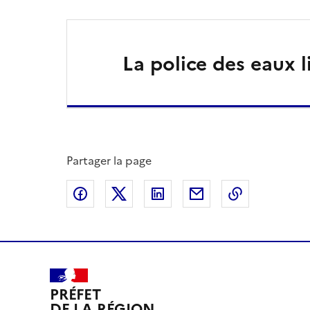
La police des eaux l
Partager la page
Partager sur Facebook
Partager sur X
Partager sur LinkedIn
Partager par email
Copier le l
PRÉFET
DE LA RÉGION