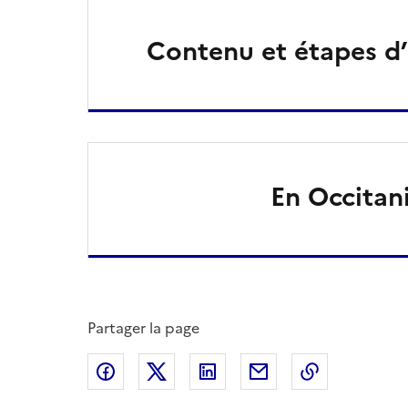
Contenu et étapes d’
En Occitan
Partager la page
Partager sur Facebook
Partager sur X
Partager sur LinkedIn
Partager par email
Copier le l