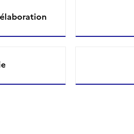
élaboration
ie
ien de la page dans le presse-papier