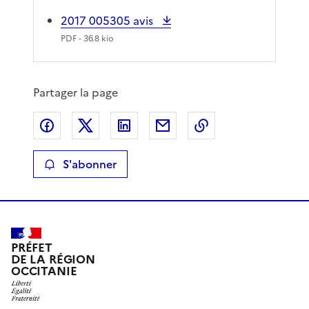
2017 005305 avis
PDF
- 36.8 kio
Partager la page
Partager sur Facebook
Partager sur X
Partager sur LinkedIn
Partager par email
Copier le lien de 
S'abonner
PRÉFET
DE LA RÉGION
OCCITANIE