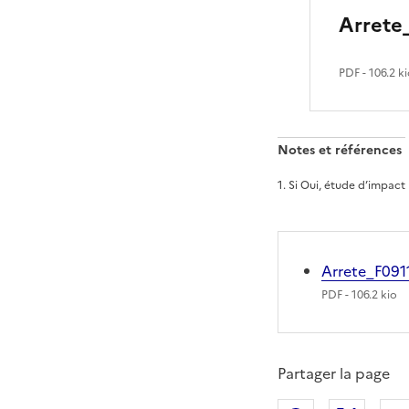
Arrete
PDF
- 106.2 k
Notes et références
1
.
Si Oui, étude d’impact 
Arrete_F09
PDF
- 106.2 kio
Partager la page