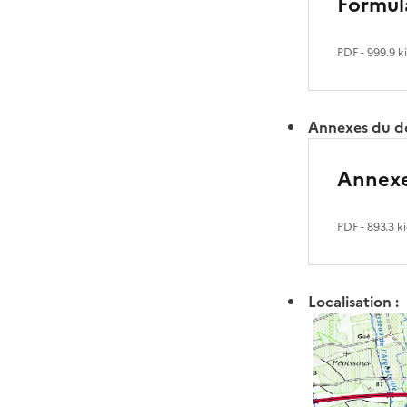
Formul
PDF
- 999.9 k
Annexes du do
Annex
PDF
- 893.3 k
Localisation :