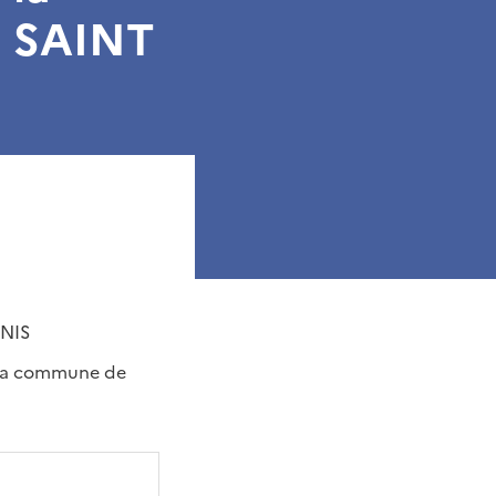
e SAINT
NIS
r la commune de