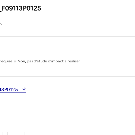
_F09113P0125
io
requise. si Non, pas d’étude d’impact à réaliser
113P0125