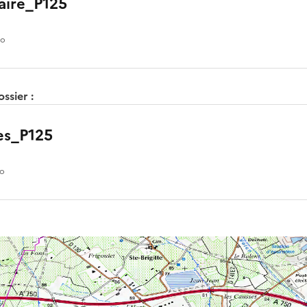
aire_P125
io
ssier :
es_P125
io