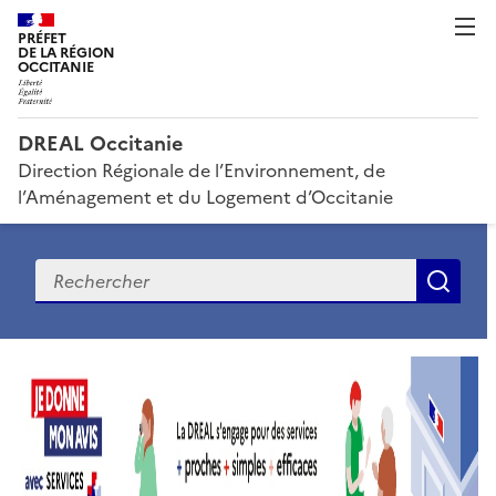
PRÉFET
DE LA RÉGION
OCCITANIE
DREAL Occitanie
Direction Régionale de l’Environnement, de
l’Aménagement et du Logement d’Occitanie
Recherche
Rec
D
R
E
A