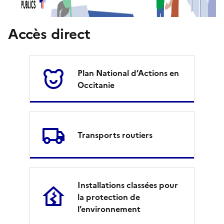
L
Accès direct
O
c
c
Plan National d’Actions en
Occitanie
i
t
a
Transports routiers
n
i
Installations classées pour
e
la protection de
l’environnement