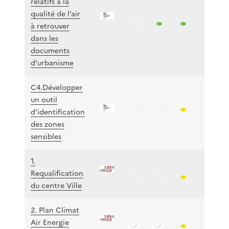
relatifs à la
qualité de l’air
à retrouver
dans les
documents
d’urbanisme
C4.Développer
un outil
d’identification
des zones
sensibles
1.
Requalification
du centre Ville
2. Plan Climat
Air Energie