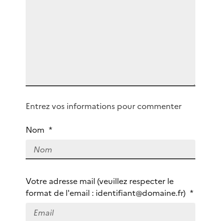
n
m
a
e
p
s
r
s
i
a
o
g
r
e
i
Q
Entrez vos informations pour commenter
u
i
Nom
*
ê
t
e
s
Votre adresse mail (veuillez respecter le
-
format de l'email : identifiant@domaine.fr)
*
v
o
u