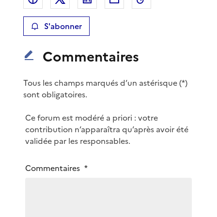
S'abonner
Commentaires
Tous les champs marqués d’un astérisque (*)
sont obligatoires.
m
Ce forum est modéré a priori : votre
o
contribution n’apparaîtra qu’après avoir été
d
validée par les responsables.
é
r
V
Commentaires
*
a
o
t
t
i
r
o
e