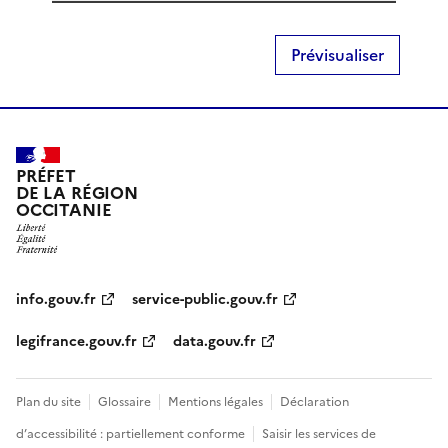
s
?
PRÉFET
DE LA RÉGION
OCCITANIE
info.gouv.fr
service-public.gouv.fr
legifrance.gouv.fr
data.gouv.fr
Plan du site
Glossaire
Mentions légales
Déclaration
d’accessibilité : partiellement conforme
Saisir les services de