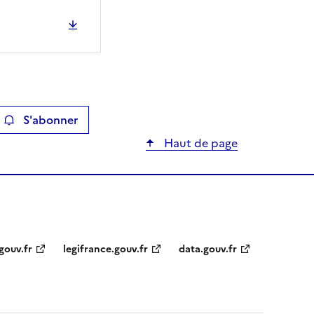
S'abonner
ier
Haut de page
gouv.fr
legifrance.gouv.fr
data.gouv.fr