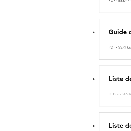
PDF
- 583.4 k
Guide d
PDF
- 557.1 ki
Liste 
ODS
- 234.9 
Liste 