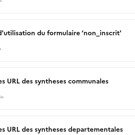
io
'utilisation du formulaire ‘non_inscrit'
o
des URL des syntheses communales
kio
des URL des syntheses departementales