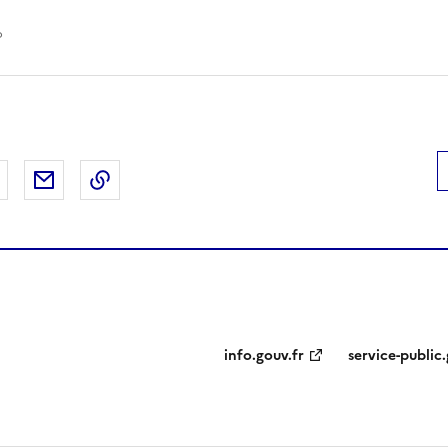
o
 Facebook
er sur X
Partager sur LinkedIn
Partager par email
Copier le lien de la page dans le presse-pap
info.gouv.fr
service-public.