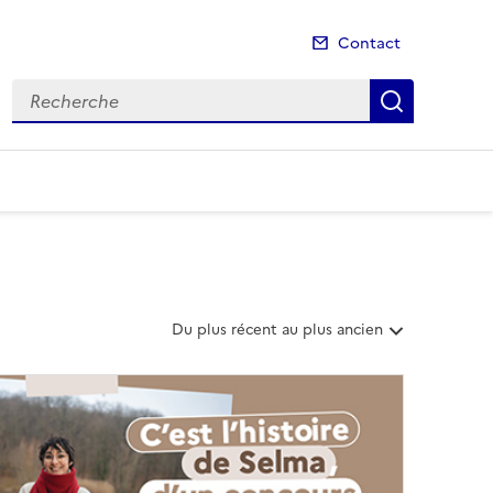
Contact
Recherche
Recherch
T
Du plus récent au plus ancien
r
i
e
r
l
e
s