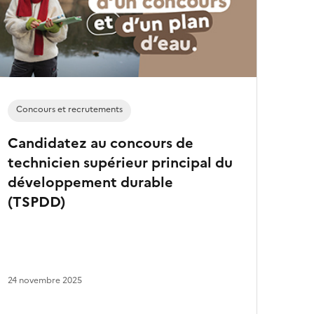
a
r
t
i
c
l
e
s
Concours et recrutements
Candidatez au concours de
technicien supérieur principal du
développement durable
(TSPDD)
24 novembre 2025