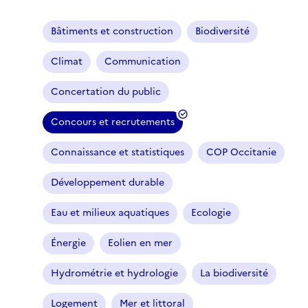
Bâtiments et construction
Biodiversité
Climat
Communication
Concertation du public
Concours et recrutements
(
f
Connaissance et statistiques
COP Occitanie
i
l
Développement durable
t
r
Eau et milieux aquatiques
Ecologie
e
Énergie
Eolien en mer
s
é
Hydrométrie et hydrologie
La biodiversité
l
e
Logement
Mer et littoral