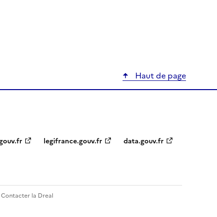
Haut de page
gouv.fr
legifrance.gouv.fr
data.gouv.fr
Contacter la Dreal