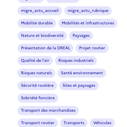
c
t
migre_actu_accueil
migre_actu_rubrique
i
o
Mobilité durable
Mobilités et infrastructures
n
n
Nature et biodiversité
Paysages
é
Présentation de la DREAL
Projet routier
)
Qualité de l’air
Risques industriels
Risques naturels
Santé environnement
Sécurité routière
Sites et paysages
Sobriété foncière
Transport des marchandises
Transport routier
Transports
Véhicules