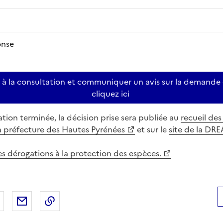
onse
r à la consultation et communiquer un avis sur la demande
cliquez ici
ation terminée, la décision prise sera publiée au
recueil des
la préfecture des Hautes Pyrénées
et sur le
site de la DR
les dérogations à la protection des espèces.
 Facebook
er sur X
Partager sur LinkedIn
Partager par email
Copier le lien de la page dans le presse-pap