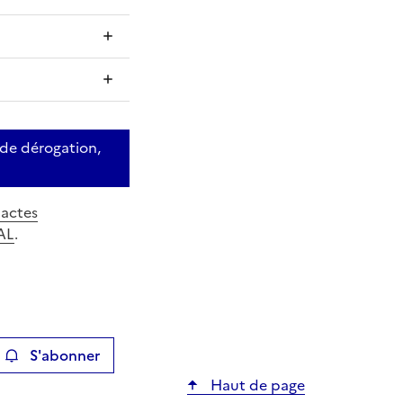
 de dérogation,
 actes
EAL
.
S'abonner
ier
Haut de page