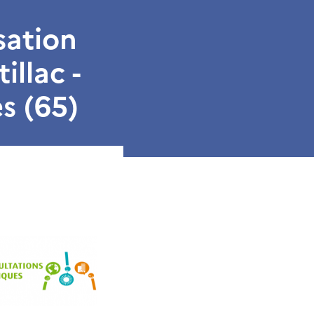
sation
illac -
s (65)