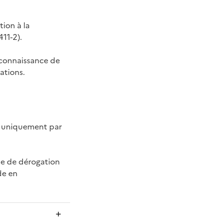
ion à la
11-2).
 connaissance de
ations.
ée uniquement par
nde de dérogation
de en