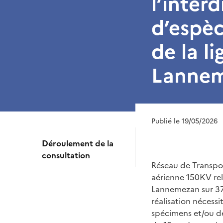
l’inter
d’espèc
de la l
Lannem
Publié le 19/05/2026
Déroulement de la
consultation
Réseau de Transport
aérienne 150KV reli
Lannemezan sur 37
réalisation nécess
spécimens et/ou de