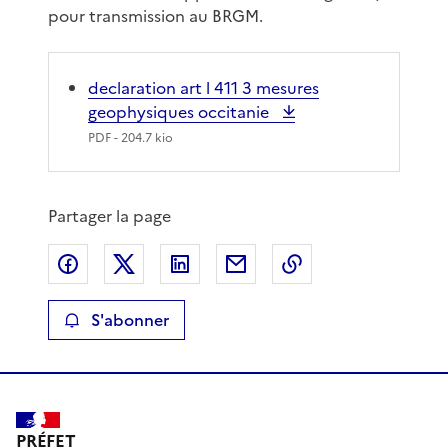
pour transmission au BRGM.
declaration art l 411 3 mesures
geophysiques occitanie
PDF
- 204.7 kio
Partager la page
Partager sur Facebook
Partager sur X
Partager sur LinkedIn
Partager par email
Copier le lien de 
S'abonner
PRÉFET