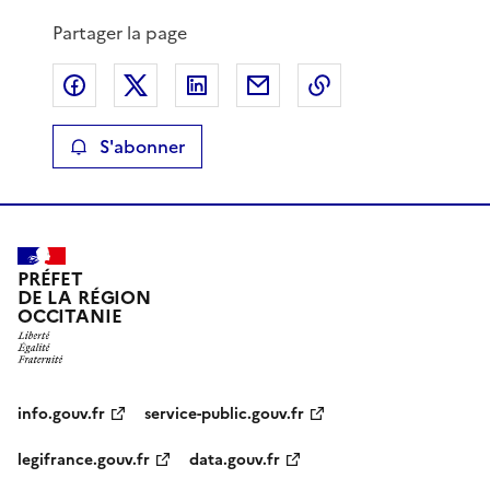
Partager la page
Partager sur Facebook
Partager sur X
Partager sur LinkedIn
Partager par email
Copier le lien de 
S'abonner
PRÉFET
DE LA RÉGION
OCCITANIE
info.gouv.fr
service-public.gouv.fr
legifrance.gouv.fr
data.gouv.fr