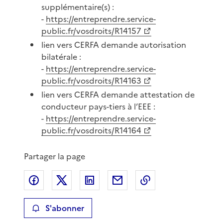
supplémentaire(s) :
-
https://entreprendre.service-
public.fr/vosdroits/R14157
lien vers CERFA demande autorisation
bilatérale :
-
https://entreprendre.service-
public.fr/vosdroits/R14163
lien vers CERFA demande attestation de
conducteur pays-tiers à l’EEE :
-
https://entreprendre.service-
public.fr/vosdroits/R14164
Partager la page
Partager sur Facebook
Partager sur X
Partager sur LinkedIn
Partager par email
Copier le lien de 
S'abonner