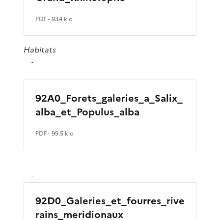
PDF
- 93.4 kio
Habitats
-
92A0_Forets_galeries_a_Salix_
alba_et_Populus_alba
PDF
- 99.5 kio
-
92D0_Galeries_et_fourres_rive
rains_meridionaux