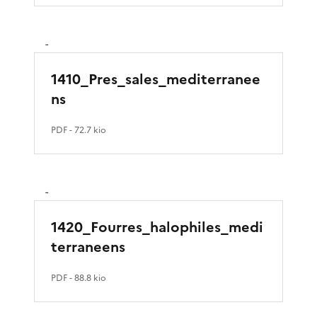
-
1410_Pres_sales_mediterranee
ns
PDF
- 72.7 kio
-
1420_Fourres_halophiles_medi
terraneens
PDF
- 88.8 kio