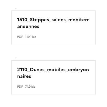
-
1510_Steppes_salees_mediterr
aneennes
PDF
- 119.1 kio
-
2110_Dunes_mobiles_embryon
naires
PDF
- 74.9 kio