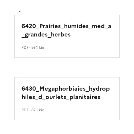
-
6420_Prairies_humides_med_a
_grandes_herbes
PDF
- 98.1 kio
-
6430_Megaphorbiaies_hydrop
hiles_d_ourlets_planitaires
PDF
- 82.1 kio