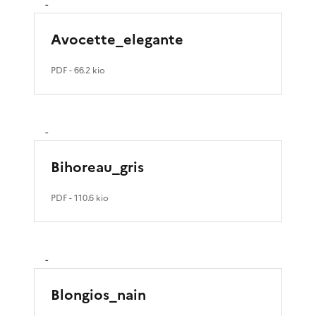
-
Avocette_elegante
PDF
- 66.2 kio
-
Bihoreau_gris
PDF
- 110.6 kio
-
Blongios_nain