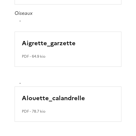
Oiseaux
-
Aigrette_garzette
PDF
- 64.9 kio
-
Alouette_calandrelle
PDF
- 78.7 kio