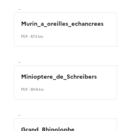
-
Murin_a_oreilles_echancrees
PDF
- 87.3 kio
-
Minioptere_de_Schreibers
PDF
- 84.9 kio
-
Grand_Rhinolophe