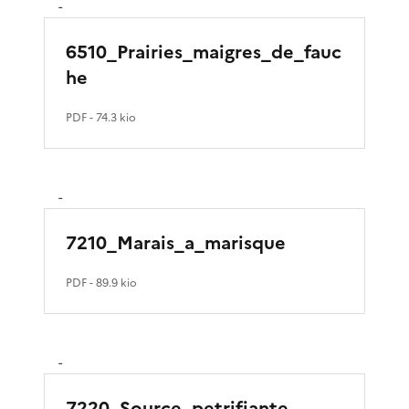
-
6510_Prairies_maigres_de_fauc
he
PDF
- 74.3 kio
-
7210_Marais_a_marisque
PDF
- 89.9 kio
-
7220_Source_petrifiante