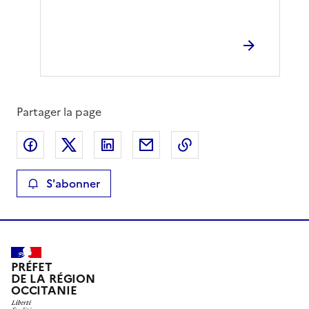
Partager la page
Partager sur Facebook
Partager sur X
Partager sur LinkedIn
Partager par email
Copier le lien de la 
S'abonner
PRÉFET
DE LA RÉGION
OCCITANIE