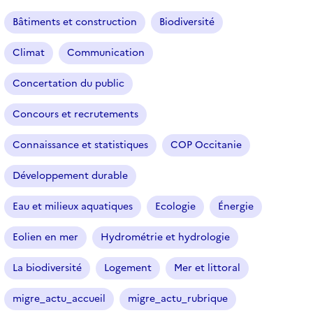
a
r
Bâtiments et construction
Biodiversité
t
i
Climat
Communication
c
l
Concertation du public
e
s
Concours et recrutements
Connaissance et statistiques
COP Occitanie
Développement durable
Eau et milieux aquatiques
Ecologie
Énergie
Eolien en mer
Hydrométrie et hydrologie
La biodiversité
Logement
Mer et littoral
migre_actu_accueil
migre_actu_rubrique