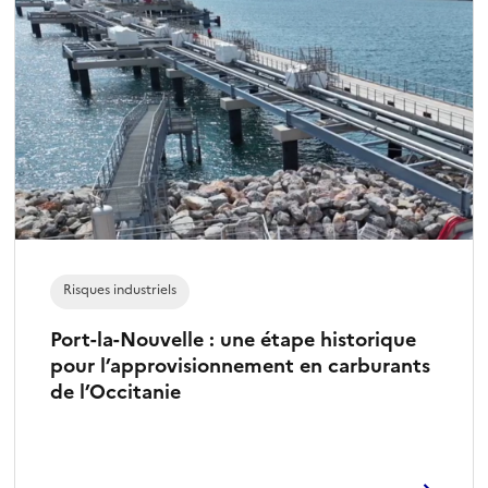
t
i
o
n
n
é
)
Risques industriels
Port-la-Nouvelle : une étape historique
pour l’approvisionnement en carburants
de l’Occitanie