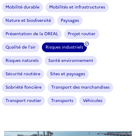
Mobilité durable
Mobilités et infrastructures
Nature et biodiversité
Paysages
Présentation de la DREAL
Projet routier
Qualité de l’air
Risques industriels
(
f
Risques naturels
Santé environnement
i
l
Sécurité routière
Sites et paysages
t
r
Sobriété foncière
Transport des marchandises
e
Transport routier
Transports
Véhicules
s
é
l
e
c