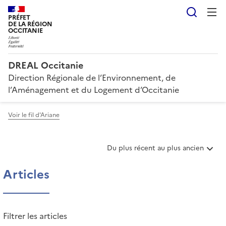
Reche
PRÉFET
DE LA RÉGION
OCCITANIE
DREAL Occitanie
Direction Régionale de l’Environnement, de
l’Aménagement et du Logement d’Occitanie
Voir le fil d'Ariane
T
Du plus récent au plus ancien
r
i
Articles
e
r
l
e
Filtrer les articles
s